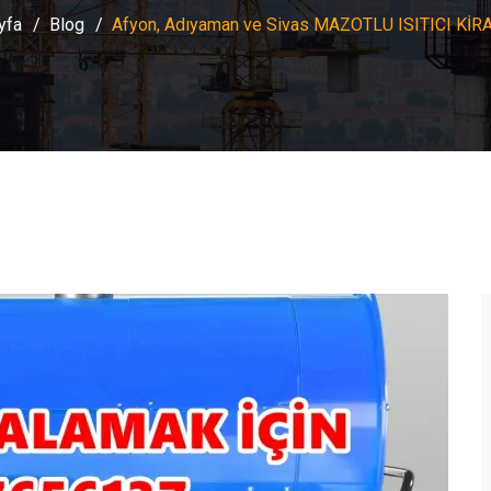
yfa
Blog
Afyon, Adıyaman ve Sivas MAZOTLU ISITICI Kİ