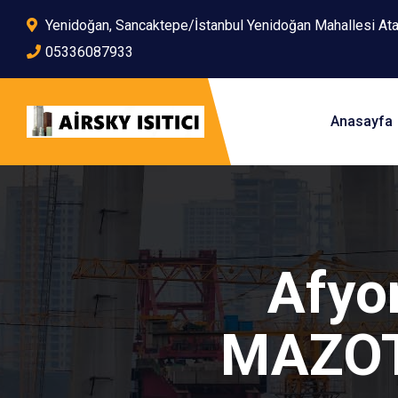
Yenidoğan, Sancaktepe/İstanbul Yenidoğan Mahallesi At
05336087933
Anasayfa
Afyo
MAZOT