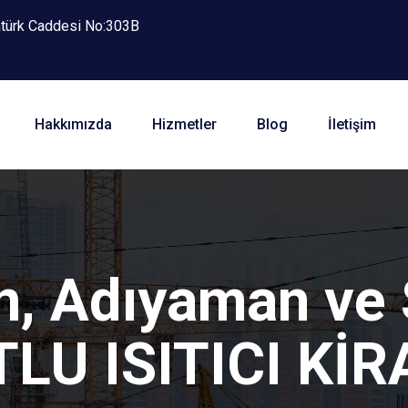
atürk Caddesi No:303B
Hakkımızda
Hizmetler
Blog
İletişim
n, Adıyaman ve 
LU ISITICI Kİ